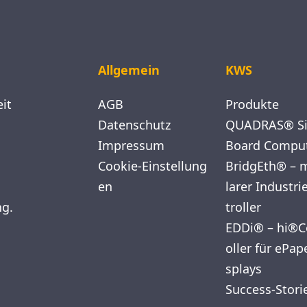
Allgemein
KWS
eit
AGB
Produkte
Datenschutz
QUADRAS® Si
Impressum
Board Compu
Cookie-Einstellung
BridgEth® – 
en
larer Industri
ng.
troller
EDDi® – hi®C
oller für ePap
splays
Success-Stori