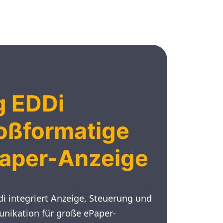
g EDDi
oßformatige
aper-Anzeige
di integriert Anzeige, Steuerung und
ikation für große ePaper-