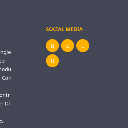
Sie
dieses
Feld
leer.
SOCIAL MEDIA
ngle
ter
modu
e Con
ontr
er Di
es