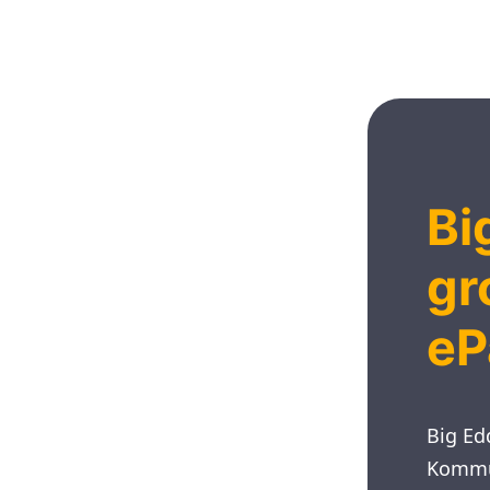
PRODUKTE
SUCCESS-STORIES
Bi
gr
eP
Big Ed
Kommun