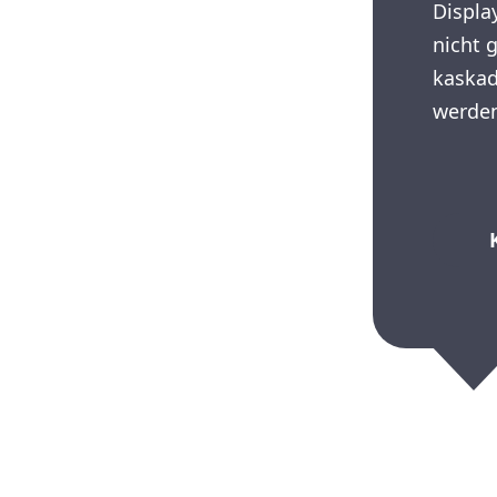
Displa
nicht 
kaskad
werde