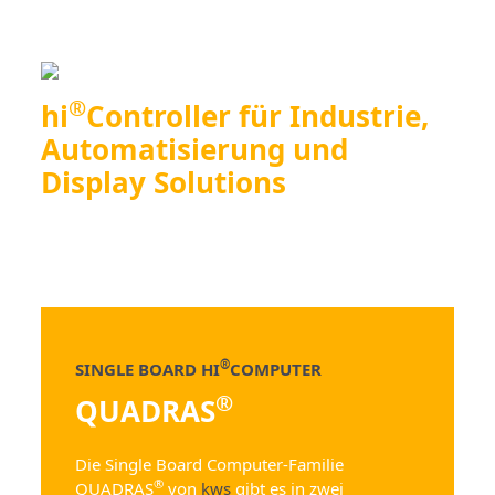
®
hi
Controller für Industrie,
Automatisierung und
Display Solutions
®
SINGLE BOARD HI
COMPUTER
®
QUADRAS
Die Single Board Computer-Familie
®
QUADRAS
von
kws
gibt es in zwei