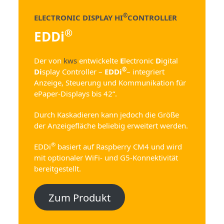
®
ELECTRONIC DISPLAY HI
CONTROLLER
®
EDDi
Der von
kws
entwickelte
E
lectronic
D
igital
®
Di
splay Controller –
EDDi
– integriert
Anzeige, Steuerung und Kommunikation für
ePaper-Displays bis 42“.
Durch Kaskadieren kann jedoch die Größe
der Anzeigefläche beliebig erweitert werden.
®
EDDi
basiert auf Raspberry CM4 und wird
mit optionaler WiFi- und G5-Konnektivität
bereitgestellt.
Zum Produkt