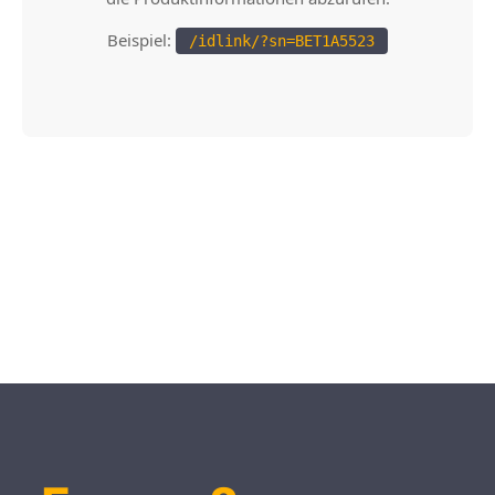
Beispiel:
/idlink/?sn=BET1A5523